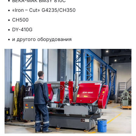
ВЕКА-МАК BMSY 810C
«Iron – Cut» G4235/СН350
СН500
DY-410G
и другого оборудования